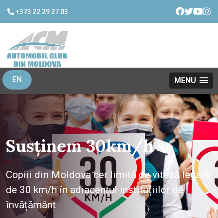
+373 22 29 27 03
EN
MENU
ACM a primit premiul
FIA
Susținem 30km/h
Automobil Club din Moldova câștigă Premiul
Președintelui FIA pentru Siguranța Rutieră.
Copiii din Moldova cer limită de viteză legală
Automobil Club din Moldova (ACM), a primit
de 30 km/h în adiacentul instituțiilor de
prestigiosul Premiu Președintelui FIA pentru
învățământ
Siguranța Rutieră la Adunarea Generală