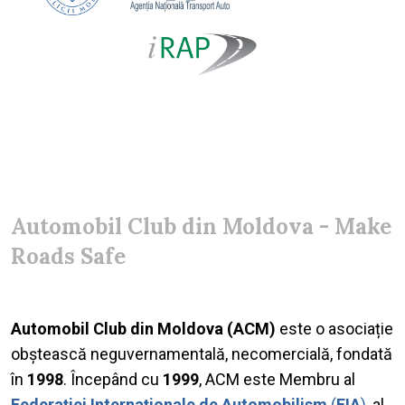
Automobil Club din Moldova - Make
Roads Safe
Automobil Club din Moldova (ACM)
este o asociație
obștească neguvernamentală, necomercială, fondată
în
1998
. Începând cu
1999
, АСМ este Membru al
Federației Internaționale de Automobilism
(
FIA
)
, al