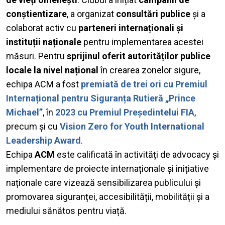
conștientizare
, a organizat
consultări publice
și a
colaborat activ cu
parteneri internaționali și
instituții naționale
pentru implementarea acestei
măsuri. Pentru
sprijinul oferit autorităților publice
locale la nivel național
în crearea zonelor sigure,
echipa ACM a fost
premiată de trei ori cu Premiul
Internațional pentru Siguranța Rutieră „Prince
Michael”
, în
2023 cu Premiul Președintelui FIA
,
precum și cu
Vision Zero for Youth International
Leadership Award
.
Echipa
ACM
este calificată în activități de advocacy și
implementare de proiecte internaționale și inițiative
naționale care vizează sensibilizarea publicului și
promovarea siguranței, accesibilității, mobilității și a
mediului sănătos pentru viață.