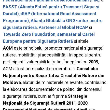
EASST (Alianța Estică pentru Transport Sigur și
Durabil)
,
iRAP (International Road Assessment
Programme)
,
Alianța Globală a ONG-urilor pentru
siguranța rutieră
,
Partener al Global NCAP
și
Towards Zero Foundation
,
semnatar al Cartei
Europene pentru Siguranța Rutieră
și altele.
ACM
este principalul promotor național al siguranței
rutiere, mobilității și accesibilității, în special pentru
participanții vulnerabili la trafic. Începând cu
2009
,
ACM a fost nominalizat ca membru al
Consiliului
Național pentru Securitatea Circulației Rutiere din
Moldova
, alături de ministerele relevante, contribuind
la elaborarea documentelor de politici din domeniul
siguranței rutiere, cum ar fi prima
Strategie
Națională de Siguranță Rutieră 2011-2020
,
Programului Național de siguranță rutieră
și a