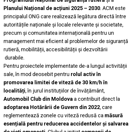
Planului Național de acțiuni 2025 – 2030
. ACM este
principalul ONG care realizează legătura directă între
autoritățile naționale și locale relevante și societate,
precum și comunitatea internațională pentru un
management mai eficient al problemelor de siguranță
rutieră, mobilității, accesibilității și dezvoltării
durabile.
Pentru proiectele implementate de-a lungul activității
sale, în mod deosebit pentru
rolul activ în
promovarea limitei de viteză de 30 km/h în
localități
, în jurul instituțiilor de învățământ,
Automobil Club din Moldova
a contribuit direct la
adoptarea Hotărârii de Guvern din 2022
, care
reglementează zonele cu viteză redusă ca
măsură
esențială pentru reducerea accidentelor și salvarea
de vieți omenești
. Clubul a inițiat
campanii de