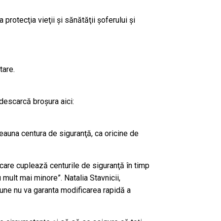
protecţia vieţii şi sănătăţii şoferului şi
tare.
(descarcă broşura aici:
tdeauna centura de siguranţă, ca oricine de
 care cuplează centurile de siguranţă în timp
 mult mai minore”. Natalia Stavnicii,
une nu va garanta modificarea rapidă a