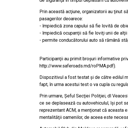
de siguranţă în timpul deplasării cu autovehic
Prin această acţiune, organizatorii au ţinut s
pasagerilor deoarece:
- împiedică zona capului să fie lovită de obie
- împiedică ocupanţii să fie loviţi unii de alţi
- permite conducătorului auto să rămână stăpî
Participanţii au primit broşuri informative pri
http://www.saferoads.md/roPMA.pdf).
Dispozitivul a fost testat şi de către edilul 
fapt, în urma acestui test o va cupla cu regula
Prin urmare, Şeful Secţiei Poliţiei, dl Veace
ce se deplasează cu autovehiculul, îşi pot sal
reprezentant ACM, a menţionat că aceasta est
mentalităţii oamenilor, de aceea este neces