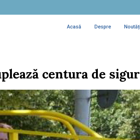
Acasă
Despre
Noutăț
plează centura de sigura