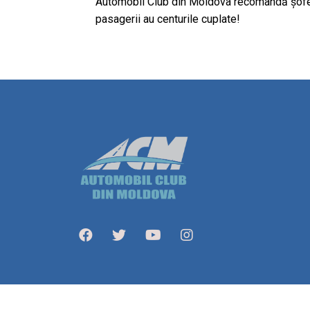
Automobil Club din Moldova recomandă şoferi
pasagerii au centurile cuplate!