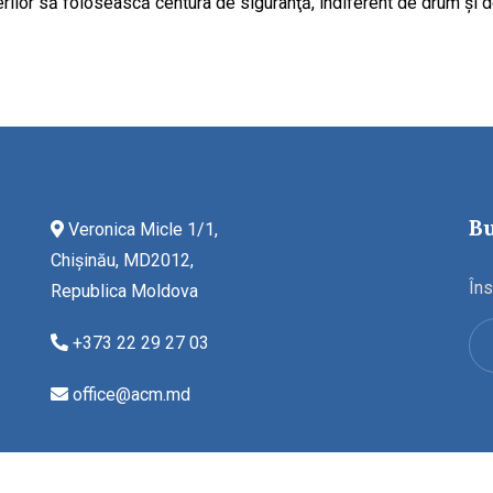
lor să folosească centura de siguranţă, indiferent de drum şi de
Bu
Veronica Micle 1/1,
Chișinău, MD2012,
Îns
Republica Moldova
+373 22 29 27 03
office@acm.md