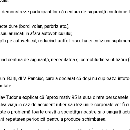
ulul.
ă demonstreze participanţilor că centura de siguranţă contribuie la 
cte dure (bord, volan, parbriz etc.);
i sau aruncaţi în afara autovehiculului;
n pe autovehicul, reducînd, astfel, riscul unei coliziuni suplimen
vind centura de siguranţă, necesitatea şi corectitudinea utilizării 
mun. Bălţi, dl V. Panciuc, care a declarat că deşi nu cuplează înto
ritate.
slav Tudor a explicat că “aproximativ 95 la sută dintre persoanele
va viaţa în caz de accident rutier sau leziunile corporale vor fi cu
e o problemă foarte gravă a societăţii noastre şi o singură acţi
ară repetarea periodică pentru a produce schimbarea.