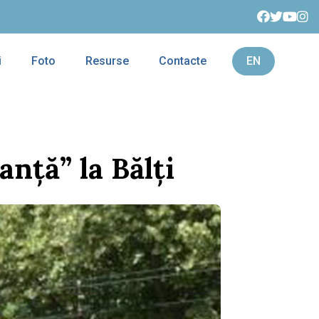
i
Foto
Resurse
Contacte
EN
nţă” la Bălţi