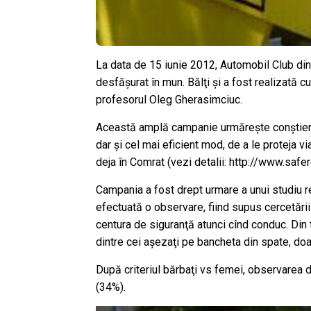
La data de 15 iunie 2012, Automobil Club din
desfăşurat în mun. Bălţi şi a fost realizată cu
profesorul Oleg Gherasimciuc.
Această amplă campanie urmăreşte conştientiz
dar şi cel mai eficient mod, de a le proteja v
deja în Comrat (vezi detalii: http://www.s
Campania a fost drept urmare a unui studiu rea
efectuată o observare, fiind supus cercetări
centura de siguranţă atunci cînd conduc. Din
dintre cei aşezaţi pe bancheta din spate, doa
După criteriul bărbaţi vs femei, observarea 
(34%).