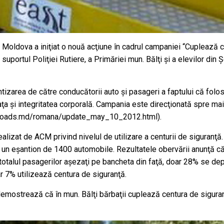
 Moldova a iniţiat o nouă acţiune în cadrul campaniei “Cuplează c
 suportul Poliţiei Rutiere, a Primăriei mun. Bălţi şi a elevilor din
area de către conducătorii auto şi pasageri a faptului că folosi
iaţa şi integritatea corporală. Campania este direcţionată spre ma
aferoads.md/romana/update_may_10_2012.html).
lizat de ACM privind nivelul de utilizare a centurii de siguranţă. 
i un eşantion de 1400 automobile. Rezultatele obervării anunţă 
 totalul pasagerilor aşezaţi pe bancheta din faţă, doar 28% se de
r 7% utilizează centura de siguranţă.
demostrează că în mun. Bălţi bărbaţii cuplează centura de sigur