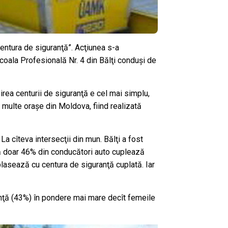
entura de siguranţă”. Acţiunea s-a
 Şcoala Profesională Nr. 4 din Bălţi conduşi de
rea centurii de siguranţă e cel mai simplu,
i multe oraşe din Moldova, fiind realizată
La cîteva intersecţii din mun. Bălţi a fost
că doar 46% din conducători auto cuplează
plasează cu centura de siguranţă cuplată. Iar
anţă (43%) în pondere mai mare decît femeile