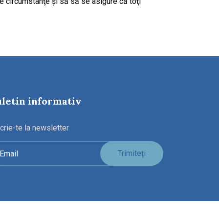
 circumstanţe şi să să se asigure că toţi
letin informativ
crie-te la newsletter
Trimiteți