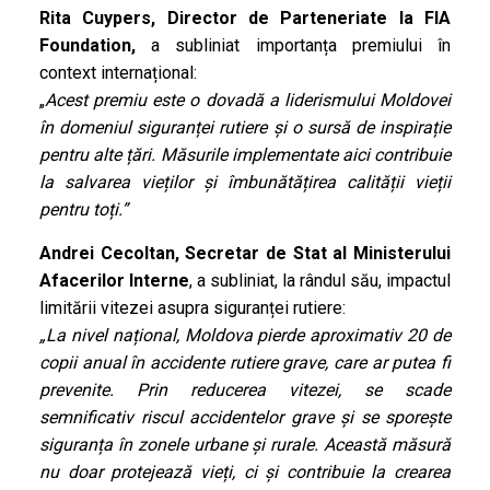
Rita Cuypers, Director de Parteneriate la FIA
Foundation,
a subliniat importanța premiului în
context internațional:
„
Acest premiu este o dovadă a liderismului Moldovei
în domeniul siguranței rutiere și o sursă de inspirație
pentru alte țări. Măsurile implementate aici contribuie
la salvarea vieților și îmbunătățirea calității vieții
pentru toți.”
Andrei Cecoltan, Secretar de Stat al Ministerului
Afacerilor Interne
, a subliniat, la rândul său, impactul
limitării vitezei asupra siguranței rutiere:
„La nivel național, Moldova pierde aproximativ 20 de
copii anual în accidente rutiere grave, care ar putea fi
prevenite. Prin reducerea vitezei, se scade
semnificativ riscul accidentelor grave și se sporește
siguranța în zonele urbane și rurale. Această măsură
nu doar protejează vieți, ci și contribuie la crearea