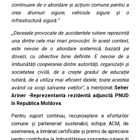
continuare de o abordare și acțiuni comune pentru a
crea drumuri sigure, vehicule sigure și o
infrastructură sigură.”
„Decesele provocate de accidentele rutiere reprezintă
una dintre cele mai mari provocări. În acest context,
este nevoie de o abordare sistemică, bazată pe
dovezi, cu obiective bine definite. E nevoie de a
îmbunătăți cooperarea dintre autorități, organizații și
societatea civilă, de a crește gradul de educație
rutieră, de a utiliza mai eficient datele, toate acestea
având ca scop salvarea vieților”
, a menționat
Seher
Ariner -Reprezentanta rezidentă adjunctă PNUD
în Republica Moldova.
Pentru suport continuu, recunoaștere a eforturilor
comune și parteneriat sustenabil, echipa ACM, de
asemenea, a înmânat certificate și premii de apreciere
pentru contribuția la îmbunătățirea siguranței rutiere în