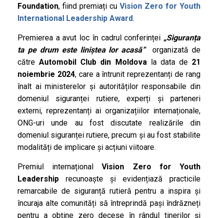
Foundation
, fiind premiați cu
Vision Zero for Youth
International Leadership Award
.
Premierea a avut loc în cadrul conferinței
„Siguranța
ta pe drum este liniștea lor acasă”
organizată de
către
Automobil Club din Moldova
la data de
21
noiembrie 2024
, care a întrunit reprezentanți de rang
înalt ai ministerelor și autorităților responsabile din
domeniul siguranței rutiere, experți și parteneri
externi, reprezentanți ai organizațiilor internaționale,
ONG-uri unde au fost discutate realizările din
domeniul siguranței rutiere, precum și au fost stabilite
modalități de implicare și acțiuni viitoare.
Premiul internațional
Vision Zero for Youth
Leadership
recunoaște și evidențiază practicile
remarcabile de siguranță rutieră pentru a inspira și
încuraja alte comunități să întreprindă pași îndrăzneți
pentru a obține zero decese în rândul tinerilor și