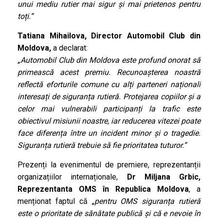
unui mediu rutier mai sigur și mai prietenos pentru
toți.”
Tatiana Mihailova, Director Automobil Club din
Moldova,
a declarat:
„Automobil Club din Moldova este profund onorat să
primească acest premiu. Recunoașterea noastră
reflectă eforturile comune cu alți parteneri naționali
interesați de siguranța rutieră. Protejarea copiilor și a
celor mai vulnerabili participanți la trafic este
obiectivul misiunii noastre, iar reducerea vitezei poate
face diferența între un incident minor și o tragedie.
Siguranța rutieră trebuie să fie prioritatea tuturor.”
Prezenți la evenimentul de premiere, reprezentanții
organizațiilor internaționale,
Dr Miljana Grbic,
Reprezentanta OMS în Republica Moldova
, a
menționat faptul că „
pentru OMS siguranța rutieră
este o prioritate de sănătate publică și că e nevoie în