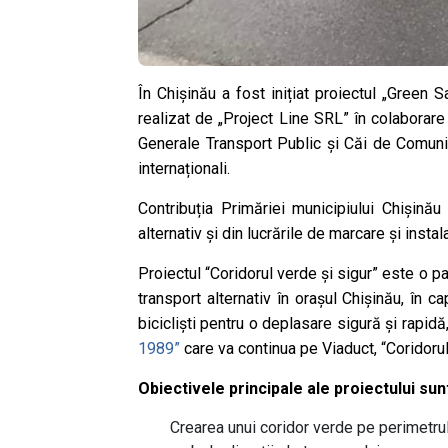
În Chișinău a fost inițiat proiectul „Green 
realizat de „Project Line SRL” în colaborare
Generale Transport Public şi Căi de Comunica
internaționali.
Contribuția Primăriei municipiului Chișină
alternativ și din lucrările de marcare și inst
Proiectul “Coridorul verde și sigur” este o p
transport alternativ în orașul Chișinău, în
bicicliști pentru o deplasare sigură și rapid
1989”
care va continua pe Viaduct, “Coridorul
Obiectivele principale ale proiectului sun
Crearea unui coridor verde pe perimetrul 