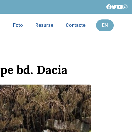
i
Foto
Resurse
Contacte
EN
 pe bd. Dacia