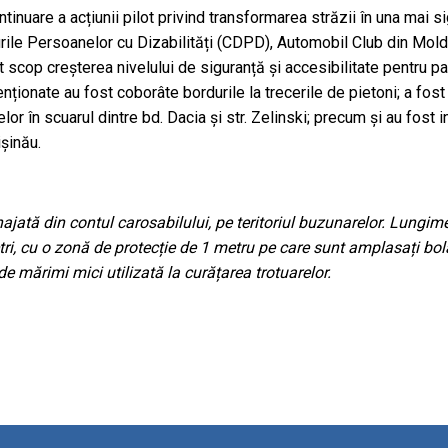
ontinuare a acțiunii pilot privind transformarea străzii în una mai
rile Persoanelor cu Dizabilități (CDPD), Automobil Club din Moldo
t scop creșterea nivelului de siguranță și accesibilitate pentru parti
enționate au fost coborâte bordurile la trecerile de pietoni; a fost
elor în scuarul dintre bd. Dacia și str. Zelinski; precum și au fos
ișinău.
ajată din contul carosabilului, pe teritoriul buzunarelor. Lungime
etri, cu o zonă de protecție de 1 metru pe care sunt amplasați bol
de mărimi mici utilizată la curățarea trotuarelor.