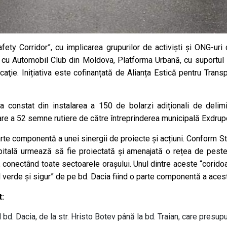
Safety Corridor”, cu implicarea grupurilor de activiști și ONG-uri
 cu Automobil Club din Moldova, Platforma Urbană, cu suportul P
ţie. Inițiativa este cofinanțată de Alianța Estică pentru Transpo
u a constat din instalarea a 150 de bolarzi adiționali de delim
alare a 52 semne rutiere de către întreprinderea municipală Exdrup
arte componentă a unei sinergii de proiecte și acțiuni. Conform Str
 capitală urmează să fie proiectată și amenajată o rețea de pest
ă, conectând toate sectoarele orașului. Unul dintre aceste “coridoa
 verde și sigur” de pe bd. Dacia fiind o parte componentă a acest
t:
bd. Dacia, de la str. Hristo Botev până la bd. Traian, care presup