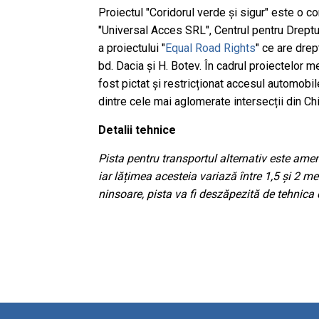
Proiectul "Coridorul verde și sigur" este o c
"Universal Acces SRL", Centrul pentru Dreptu
a proiectului "
Equal Road Rights
" ce are drep
bd. Dacia și H. Botev. În cadrul proiectelor m
fost pictat și restricționat accesul automobil
dintre cele mai aglomerate intersecții din Ch
Detalii tehnice
Pista pentru transportul alternativ este amen
iar lățimea acesteia variază între 1,5 și 2 m
ninsoare, pista va fi deszăpezită de tehnica 