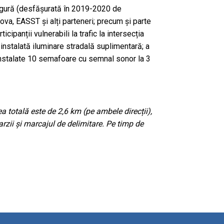
 sigură (desfășurată în 2019-2020 de
va, EASST și alți parteneri; precum și parte
cipanții vulnerabili la trafic la intersecția
 instalată iluminare stradală suplimentară; a
t instalate 10 semafoare cu semnal sonor la 3
a totală este de 2,6 km (pe ambele direcții),
arzii și marcajul de delimitare. Pe timp de