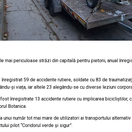
ele mai periculoase străzi din capitală pentru pietoni, anual înre
 înregistrat 59 de accidente rutiere, soldate cu 83 de traumatiza
ându-și viața, iar altele 23 alegându-se cu diverse leziuni corpora
 fost înregistrate 13 accidente rutiere cu implicarea bicicliștilor,
orul Botanica.
unui număr tot mai mare de utilizatori ai transportului alternativ
lui pilot “Coridorul verde și sigur”.