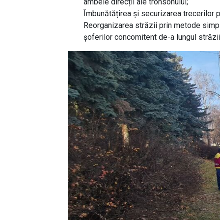
ambele direcții ale tronsonului;
Îmbunătățirea și securizarea trecerilor p
Reorganizarea străzii prin metode simple 
șoferilor concomitent de-a lungul străzii