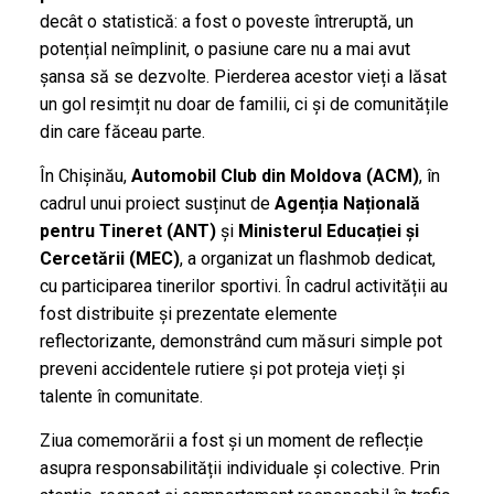
decât o statistică: a fost o poveste întreruptă, un
potențial neîmplinit, o pasiune care nu a mai avut
șansa să se dezvolte. Pierderea acestor vieți a lăsat
un gol resimțit nu doar de familii, ci și de comunitățile
din care făceau parte.
În Chișinău,
Automobil Club din Moldova (ACM)
, în
cadrul unui proiect susținut de
Agenția Națională
pentru Tineret (ANT)
și
Ministerul Educației și
Cercetării (MEC)
, a organizat un flashmob dedicat,
cu participarea tinerilor sportivi. În cadrul activității au
fost distribuite și prezentate elemente
reflectorizante, demonstrând cum măsuri simple pot
preveni accidentele rutiere și pot proteja vieți și
talente în comunitate.
Ziua comemorării a fost și un moment de reflecție
asupra responsabilității individuale și colective. Prin