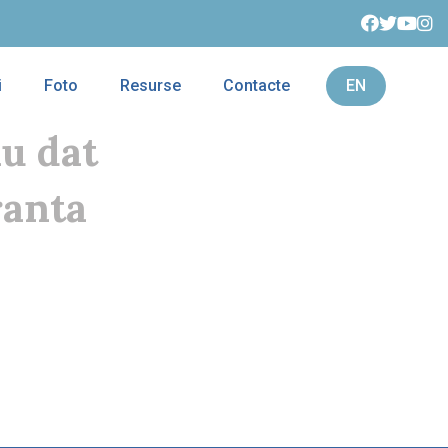
i
Foto
Resurse
Contacte
EN
au dat
ranta